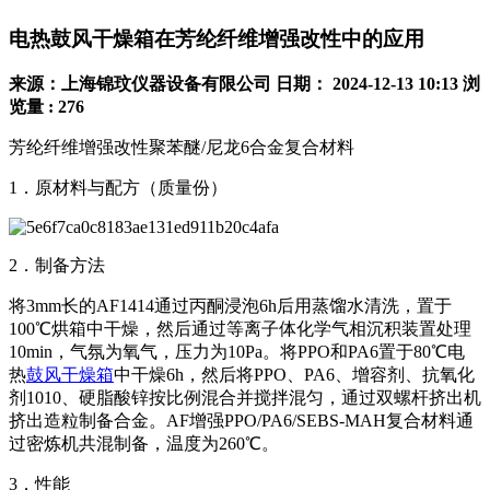
电热鼓风干燥箱在芳纶纤维增强改性中的应用
来源：上海锦玟仪器设备有限公司
日期： 2024-12-13 10:13
浏
览量 : 276
芳纶纤维增强改性聚苯醚/尼龙6合金复合材料
1．原材料与配方（质量份）
2．制备方法
将3mm长的AF1414通过丙酮浸泡6h后用蒸馏水清洗，置于
100℃烘箱中干燥，然后通过等离子体化学气相沉积装置处理
10min，气氛为氧气，压力为10Pa。将PPO和PA6置于80℃电
热
鼓风干燥箱
中干燥6h，然后将PPO、PA6、增容剂、抗氧化
剂1010、硬脂酸锌按比例混合并搅拌混匀，通过双螺杆挤出机
挤出造粒制备合金。AF增强PPO/PA6/SEBS-MAH复合材料通
过密炼机共混制备，温度为260℃。
3．性能