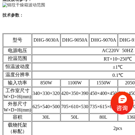
技术参数：
型号
DHG-9030A
DHG-9050A
DHG-9070A
DHG-9
电源电压
AC220V 50HZ
控温范围
RT+10~250℃
恒温波动度
±1℃
温度分辨率
0.1℃
输入功率
850W
1100W
1550W
205
工作室尺寸
340×330×320
420×350×390
450×400×450
550×45
W×D×H(mm)
外形尺寸
625×540×500
705×610×530
735×615×630
835×67
W×D×H(mm)
容积
30L
50L
80L
136
载物托架
2pcs
（标配）