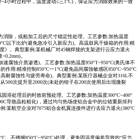
~4小时过程中，温度波动≤三1°C)，保证应力消除效果的一致
余应力消除，或粗加工后的尺寸稳定性处理。工艺参数:加热温度
200°C以下出炉(避免急冷引入新应力)。高温鼓风干燥箱的作用:精
加工硬度》。典型案例:某机械厂对45钢焊接的支架进行云应力退火
0.2mm)。
腐蚀介质渗透)。工艺参数:加热温度850°T~950°C(奥氏体不
:精准控制850°C一1°C(避免晶间腐蚀敏感区850°C~950°C
高耐腐蚀性与疲劳寿命)。典型案例:某医疗器械企业对316L不
从500次提升至2000次(未处的钳子在200次使用后出现微裂
固溶处理后的时效前预处理。工艺參数:加热温度300°C~400°
过400C导致晶粒粗化)，通过均匀热场使铝合金中的位错重新排列
:某航空企业对7075铝合金机翼连接件进行去应力退火(380°C
C、不锈纲850°C~950°C)处理，避免因温度偏差导致的“应力