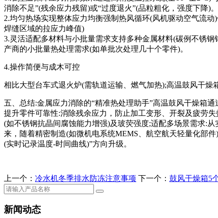
消除不足”(残余应力残留)或“过度退火”(品粒粗化，强度下降)
2.均匀热场实现整体应力均衡强制热风循环(风机驱动空气流动
焊缝区域的拉应力峰值)
3.灵活适配多材料与小批量需求支持多种金属材料(碳例不锈钢
产商的小批量热处理需求(如单批次处理几十个零件)。
4.操作简便与成木可控
相比大型台车式退火炉(需轨道运输、燃气加热);高温鼓风干燥
五、总结:金属应力消除的“精准热处理助手”高温鼓风干燥箱通
提升零件可靠性:消除残余应力，防止加工变形、开裂及疲劳失效
(如不锈钢抗晶间腐蚀能力增强)及玻荧强度;适配多场景需求
来，随着精密制造(如微机电系统MEMS、航空航天轻量化部件)
(实时记录温度-时间曲线)”方向升级。
上一个：
冷水机冬季排水防冻注意事项
下一个：
鼓风干燥箱5
新闻动态