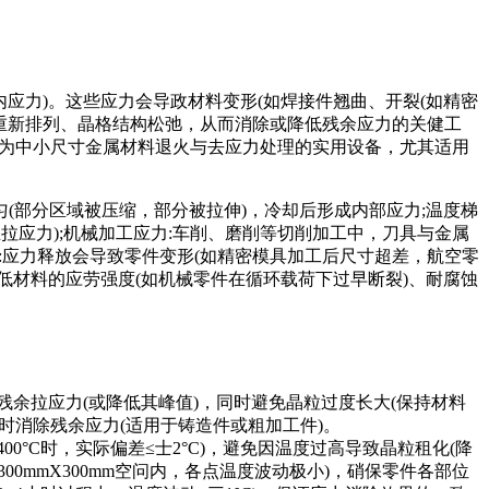
应力)。这些应力会导政材料变形(如焊接件翘曲、开裂(如精密
子重新排列、晶格结构松弛，从而消除或降低残余应力的关健工
性能，成为中小尺寸金属材料退火与去应力处理的实用设备，尤其适用
(部分区域被压缩，部分被拉伸)，冷却后形成内部应力;温度梯
拉应力);机械加工应力:车削、磨削等切削加工中，刀具与金属
:应力释放会导致零件变形(如精密模具加工后尺寸超差，航空零
降低材料的应劳强度(如机械零件在循环载荷下过早断裂)、耐腐蚀
塗残余拉应力(或降低其峰值)，同时避免晶粒过度长大(保持材料
，同时消除残余应力(适用于铸造件或粗加工件)。
00°C时，实际偏差≤士2°C)，避免因温度过高导致晶粒租化(降
X300mmX300mm空问内，各点温度波动极小)，硝保零件各部位