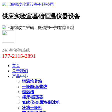
供应实验室基础恒温仪器设备
24小时咨询热线
177-2115-2891
首页
关于我们
产品中心
恒温培养箱
干燥箱/马弗炉
恒温槽
摇床/振荡器
氮吹仪/金属浴/制冰机
冷冻干燥机