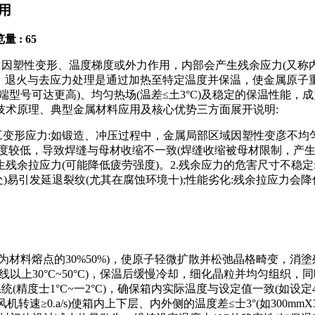
用
量 : 65
，因塑性变形、温度梯度或外力作用，内部会产生残余应力(又称内
)。退火与去应力处理是通过加热至特定温度并保温，使金属原
部分高端型号可达更高)、均匀热场(温差≤土3°C)及稳定的保温
技术原理、典型金属材料应用及核心优势三方面展开说明:
工变形应力:如锻造、冲压过程中，金属局部区域因塑性变彦不均匀
度较低，导致焊缝与母材收缩不一致(焊缝收缩被母材限制，产生
残余拉应力(可能降低疲劳强度)。2.残余应力的危害尺寸不稳定
处)易引发延退裂纹(尤其在腐蚀环境十);性能劣化:残余拉应力会
为材料熔点的30%50%)，使原子轻微扩散并松弛晶格畸变，消
ca线以上30°C~50°C)，保温后缓慢冷却，细化晶粒并均匀组织
(精度士1°C~一2°C)，确保箱内实际温度与设定值一致(如设定4
速≥0.a/s)使箱内上下层、内外侧的温度差≤士3°(如300mm