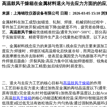
高温鼓风干燥箱在金属材料退火与去应力方面的的应
来源：上海锦玟仪器设备有限公司
日期： 2026-03-05 15:10
浏览
金属材料在加工成型(如锻造、轧制、焊接、机械切削)过程中
零件加工后时效开裂)或性能下降(如硬度不均，疲劳差命降低
艺。
高温鼓风干燥
箱凭借精准控温(通常为300°~500°C，
于实验室研发、精密零部件生产及小找量热处理场景。以下从
一、金属材料残念应力的来源与危害1.残余应力的主要来源加
度应力:焊接时，焊缝区域高温熔化后快速冷却，而周边母材温
表面摩擦生热并去除材料，使表层金属因受力与热膨胀不均产生
件焊接后题曲》:开裂风险:高应力集中区域(如焊缝根部、锐角
性(应力腐开裂)及加工精度(如后续切削时易变形)。
二、退火与去应力工艺的核心目标与
高温鼓风干燥箱
的作用
1.工艺目标去应力退火:通过加热至金属的再结晶温度以下(通常
原有强度):完全退火(针对低碳钢等):加热至临界温度以上(如A
2.高温
鼓风干燥箱
的核心功能适配精准控温:采用PID智能温控系统
低强度)或过低无法有效松弛应力:均匀热场:通过强制热风循环(风机转