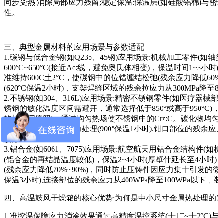
同步受热:消除局部应力残留;稳定保温:保温层(如硅酸铝棉)与
性。
三、典型金属材料的应用场景与参数适配
1.碳钢与低合金钢(如Q235、45钢)应用场景:机械加工零
600°C~650°C(接近Ac:线，避免奥氏体相变)，保温时间1
准维持600C土2°C，使碳钢中的位错缠结松弛(残余应力降低6
(620°C保温2小时)，支架焊缝区域的残余拉应力从300MPa降至
2.不锈钢(如304、316L)应用场景:精密不锈钢零件(如医疗
锈钢的敏化温度区间需避开，通常选择低于850°或高于950°C)，保
的长时间停留)，通过均匀热场使不锈钢中的Crz:C。碳化物均
锈钢手术钳进行去应力处理(900°保温1小时).钳口部位的残余应
纹)。
3.铝合金(如6061、7075)应用场景:航空航天用铝合金结构
(铝合金的再结晶温度較低)，保温2~4小时(厚壁什延长至4小时
(残余应力降低70%~90%)，同时防止压铸件因应力集十引发的
保温3小时),连接部位的残余应力从400WPa降至100WPa以下
四、高温鼓风干燥箱的核心优势:为何是中小尺寸金属热处理的
1.准控温保障应力消涂效果通过高精度温控系统(士1T~士2°C)与