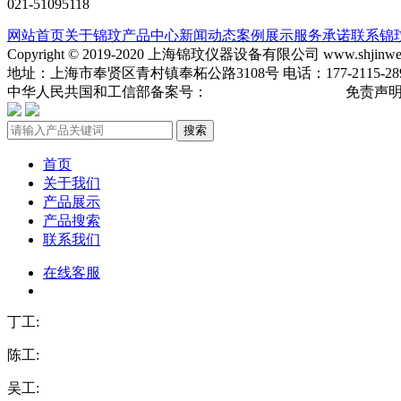
021-51095118
网站首页
关于锦玟
产品中心
新闻动态
案例展示
服务承诺
联系锦
Copyright © 2019-2020 上海锦玟仪器设备有限公司 www.shjinw
地址：上海市奉贤区青村镇奉柘公路3108号 电话：177-2115-2891 手机
中华人民共国和工信部备案号：
沪ICP备19013904号-3
免责声
搜索
首页
关于我们
产品展示
产品搜索
联系我们
在线客服
丁工:
陈工:
吴工: