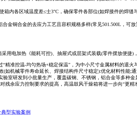
。
)使箱内各区域温度差≤士3°C，确保零件各部位(如焊接件的焊
铝合金铜合金的去应力工艺且容积规格多样(常见501.500L，
箱采用电加热《能耗可控)、抽屉式或层架式装载(零件摆放便捷
过“精准控温-均匀热场+稳定保温”，为中小尺寸金属材料的退
(如机械零件寿命延长、焊接结构件尺寸稳定):优化材料性能;
:从实验室研发到小批量生产，覆盖碳钢、不锈钢，铝合金等多种金
对残余应力控制要求的提高，高温鼓风干燥箱将进一步向“更精准控
个典型实验案例