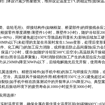
密封门体设计减少热量散失，维持设定温度士1°C的稳定性(如保温2
件(如轴类、齿轮毛坯)、焊接结构件(如钢框架、桥梁部件)的焊接残
~3小时(根据零件厚度调整:薄壁件1小时，厚壁件3小时)，随炉冷却至
0%~80%)，同时避免超过650°C导致晶粒羽显长大(影响后续
80MPa以下(未处理的支架在吊装时发生1.5mm变形，处理后变形量<
器械部件、化工阀门)的加工应力消除，或焊接后防止晶间腐蚀(应力会加速
温1”2小时，缓冷(如随炉冷却至500°C后空冷).高温鼓风干燥箱的作用
匀析出(而非沿晶界聚集)，司时消除切削加工产生的表层拉应力(提
力从250MPa降至50WPa以下，后续电解抛光后无开裂，使用寿合
件(如机翼连接件)、精密压铸件(如手机中框)的加工与焊接应力消除，或
)，空冷。高温鼓风干燥箱的作用:精准维符350°C士2C(避免超
微裂纹(如手机中框在跌落测试中的开裂率从15%降至2%)。典型案例
，装机后振动环境下的疲劳寿命从1000小时提升至3000小时。
实用选择?
实时温度监测，确保金属在最佳退火温度区间(如碳钢600°C~650°