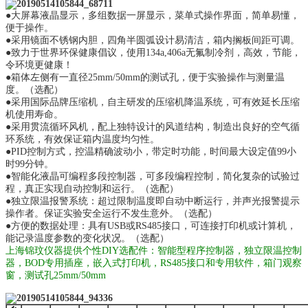
●大屏幕液晶显示，多组数据一屏显示，菜单式操作界面，简单易懂，
便于操作。
●采用镜面不锈钢内胆，四角半圆弧设计易清洁，箱内搁板间距可调。
●致力于世界环保健康倡议，使用134a,406a无氟制冷剂，高效，节能，
令环境更健康！
●箱体左侧有一直径25mm/50mm的测试孔，便于实验操作与测量温
度。（选配）
●采用国际品牌压缩机，自主研发的压缩机降温系统，可有效延长压缩
机使用寿命。
●采用贯流循环风机，配上独特设计的风道结构，制造出良好的空气循
环系统，有效保证箱内温度均匀性。
●PID控制方式，控温精确波动小，带定时功能，时间最大设定值99小
时99分钟。
●智能化液晶可编程多段控制器，可多段编程控制，简化复杂的试验过
程，真正实现自动控制和运行。
（选配）
●独立限温报警系统：超过限制温度即自动中断运行，并声光报警提示
操作者。保证实验安全运行不发生意外。
（选配）
●方便的数据处理：具有USB或RS485接口，可连接打印机或计算机，
能记录温度参数的变化状况。（选配）
上海锦玟仪器提供个性DIY选配件：智能型程序控制器，独立限温控制
器，BOD专用插座，嵌入式打印机，RS485接口和专用软件，箱门观察
窗，测试孔25mm/50mm