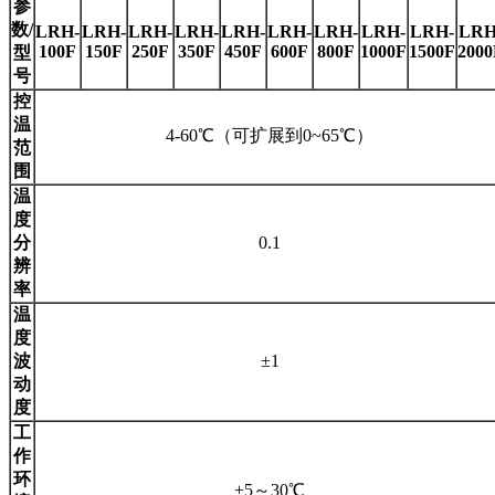
参
数/
LRH-
LRH-
LRH-
LRH-
LRH-
LRH-
LRH-
LRH-
LRH-
LRH
100F
150F
250F
350F
450F
600F
800F
1000F
1500F
2000
型
号
控
温
4-60℃（可扩展到0~65
℃
）
范
围
温
度
分
0.1
辨
率
温
度
波
±1
动
度
工
作
环
+5～30℃