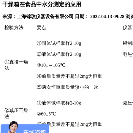
干燥箱在食品中水分测定的应用
来源：上海锦玟仪器设备有限公司
日期： 2022-04-13 09:28
浏览
检验方法
要点
仪器
①固体试样取样2-10g
铝制
②液体试样取样2-10g
电热
①直接干燥
③101～105℃
法
④前后质量差不超过2mg为恒重
⑤两次恒重取质量较小的一次
①液体试样取样2-10g
减压
②减压干燥
②60±5℃
法
③前后质量差不超过2mg为恒重