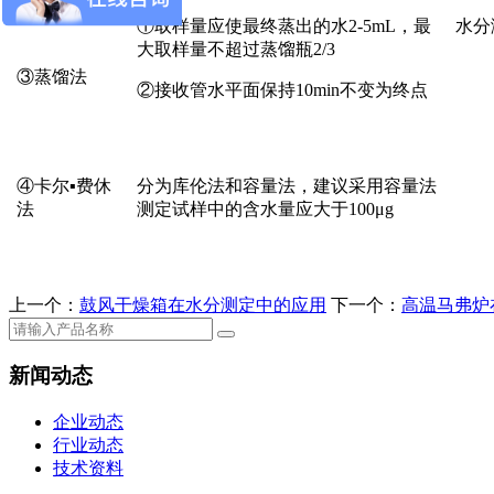
①取样量应使最终蒸出的水2-5mL，最
水分
大取样量不超过蒸馏瓶2/3
③蒸馏法
②接收管水平面保持10min不变为终点
④卡尔▪费休
分为库伦法和容量法，建议采用容量法
法
测定试样中的含水量应大于100μg
上一个：
鼓风干燥箱在水分测定中的应用
下一个：
高温马弗炉
新闻动态
企业动态
行业动态
技术资料