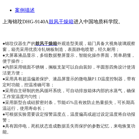
案例描述
上海锦玟DHG-9140A
鼓风干燥箱
进入中国地质科学院。
●锦玟仪器生产的
鼓风干燥箱
外观造型美观，箱门具备大视角玻璃观察
窗，箱壳采用优质冷轧钢板制造，表面静电喷塑，经久耐用；
●大屏幕液晶显示，多组数据整屏显示，智能化操作界面，简单易懂，
便于操作；
●内胆采用镜面不锈钢，搁板支架可以自由装卸，半圆形四角设计使清
洁更方便；
●采用具有超温偏差保护、液晶屏显示的微电脑P.I.D温度控制器，带有
定时功能，控温准确可靠；
●采用自主研制的热风循环系统，可自动排放箱体内部的水蒸气，确保
工作室温度均匀性；
●采用新型合成硅胶密封条，节能45%且有效防止热量损失，可长期高
温运行，使用寿命长；
●可根据实验需要设定报警温度点，温度偏高或超过设定温度将自动报
警；
●具有因停电，死机状态造成数据丢失而保护的参数记忆，来电恢复功
能。